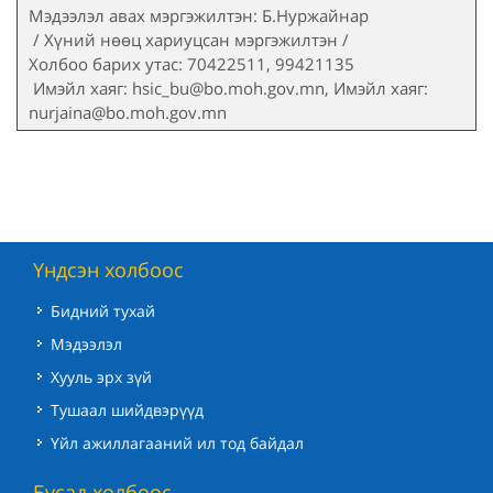
Мэдээлэл авах мэргэжилтэн: Б.Нуржайнар
/ Хүний нөөц хариуцсан мэргэжилтэн /
Холбоо барих утас: 70422511, 99421135
Имэйл хаяг: hsic_bu@bo.moh.gov.mn, Имэйл хаяг:
nurjaina@bo.moh.gov.mn
Үндсэн холбоос
Бидний тухай
Мэдээлэл
Хууль эрх зүй
Тушаал шийдвэрүүд
Үйл ажиллагааний ил тод байдал
Бусад холбоос