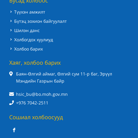
Бусад холбоос
Түүхэн амжилт
Бүтэц зохион байгуулалт
Шилэн данс
Холбогдох хуулиуд
Холбоо барих
Хаяг, холбоо барих
Баян-Өлгий аймаг, Өлгий сум 11-р баг, Эрүүл
Мэндийн Газрын байр
hsic_bu@bo.moh.gov.mn
+976 7042-2511
Сошиал холбоосууд