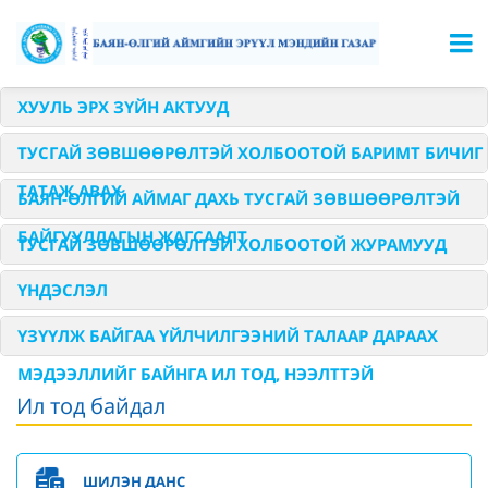
ХУУЛЬ ЭРХ ЗҮЙН АКТУУД
ТУСГАЙ ЗӨВШӨӨРӨЛТЭЙ ХОЛБООТОЙ БАРИМТ БИЧИГ
ТАТАЖ АВАХ
БАЯН-ӨЛГИЙ АЙМАГ ДАХЬ ТУСГАЙ ЗӨВШӨӨРӨЛТЭЙ
БАЙГУУЛЛАГЫН ЖАГСААЛТ
ТУСГАЙ ЗӨВШӨӨРӨЛТЭЙ ХОЛБООТОЙ ЖУРАМУУД
ҮНДЭСЛЭЛ
ҮЗҮҮЛЖ БАЙГАА ҮЙЛЧИЛГЭЭНИЙ ТАЛААР ДАРААХ
МЭДЭЭЛЛИЙГ БАЙНГА ИЛ ТОД, НЭЭЛТТЭЙ
Ил тод байдал
БАЙРШУУЛЖ БАЙНА.
ШИЛЭН ДАНС