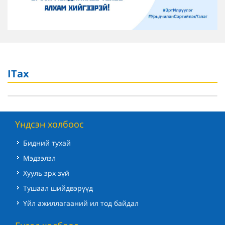
ITax
Үндсэн холбоос
Бидний тухай
Мэдээлэл
Хууль эрх зүй
Тушаал шийдвэрүүд
Үйл ажиллагааний ил тод байдал