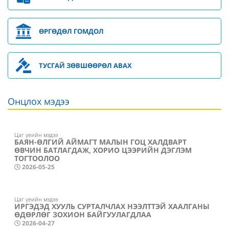
ӨРГӨДӨЛ ГОМДОЛ
ТУСГАЙ ЗӨВШӨӨРӨЛ АВАХ
Онцлох мэдээ
Цаг үеийн мэдээ
БАЯН-ӨЛГИЙ АЙМАГТ МАЛЫН ГОЦ ХАЛДВАРТ
ӨВЧИН БАТЛАГДАЖ, ХОРИО ЦЭЭРИЙН ДЭГЛЭМ
ТОГТООЛОО
2026-05-25
Цаг үеийн мэдээ
ИРГЭДЭД ХУУЛЬ СУРТАЛЧЛАХ НЭЭЛТТЭЙ ХААЛГАНЫ
ӨДӨРЛӨГ ЗОХИОН БАЙГУУЛАГДЛАА
2026-04-27