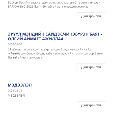
Баруун бүсийн аварга шалгаруулах спортын 6 төрөлт тэмцээн
БАРУУН БҮС-2026 Баян-Өлгий аймагт өнөөдөр эхэллээ.
Дэлгэрэнгүй
ЭРҮҮЛ МЭНДИЙН САЙД Ж.ЧИНЭБҮРЭН БАЯН-
ӨЛГИЙ АЙМАГТ АЖИЛЛАА.
2026-03-06
21 аймагт хүрч ажиллахаар гарсан Эрүүл мэндийн сайд
Ж.Чинбүрэн болон бусад албаны хүмүүсийн томилолтоор Баян-
Өлгий аймагт ажиллаа.
Дэлгэрэнгүй
МЭДЭЭЛЭЛ
2026-02-28
МЭДЭЭЛЭЛ
Дэлгэрэнгүй