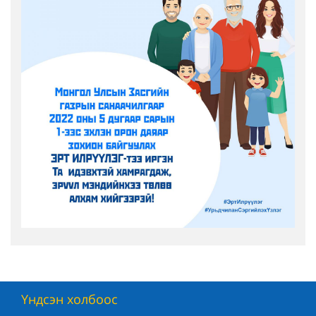
Үндсэн холбоос