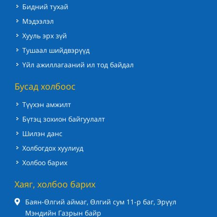
Бидний тухай
Мэдээлэл
Хууль эрх зүй
Тушаал шийдвэрүүд
Үйл ажиллагааний ил тод байдал
Бусад холбоос
Түүхэн амжилт
Бүтэц зохион байгуулалт
Шилэн данс
Холбогдох хуулиуд
Холбоо барих
Хаяг, холбоо барих
Баян-Өлгий аймаг, Өлгий сум 11-р баг, Эрүүл
Мэндийн Газрын байр