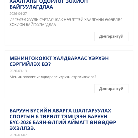
ХААЛГАНЫ ӨДӨРЛӨГ ЗОХИОН
БАЙГУУЛАГДЛАА
2026-04-27
ИРГЭДЭД ХУУЛЬ СУРТАЛЧЛАХ НЭЭЛТТЭЙ ХААЛГАНЫ ӨДӨРЛӨГ
ЗОХИОН БАЙГУУЛАГДЛАА
Дэлгэрэнгүй
МЕНИНГОКОККТ ХАЛДВАРААС ХЭРХЭН
СЭРГИЙЛЭХ ВЭ?
2026-03-13
Менингококкт халдвараас хэрхэн сэргийлэх вэ?
Дэлгэрэнгүй
БАРУУН БҮСИЙН АВАРГА ШАЛГАРУУЛАХ
СПОРТЫН 6 ТӨРӨЛТ ТЭМЦЭЭН БАРУУН
БҮС-2026 БАЯН-ӨЛГИЙ АЙМАГТ ӨНӨӨДӨР
ЭХЭЛЛЭЭ.
2026-03-07