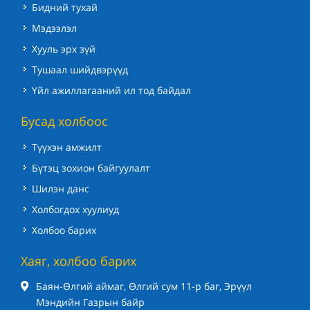
Бидний тухай
Мэдээлэл
Хууль эрх зүй
Тушаал шийдвэрүүд
Үйл ажиллагааний ил тод байдал
Бусад холбоос
Түүхэн амжилт
Бүтэц зохион байгуулалт
Шилэн данс
Холбогдох хуулиуд
Холбоо барих
Хаяг, холбоо барих
Баян-Өлгий аймаг, Өлгий сум 11-р баг, Эрүүл
Мэндийн Газрын байр