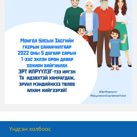
Үндсэн холбоос