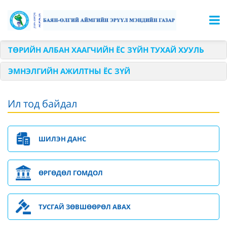
ТӨРИЙН АЛБАН ХААГЧИЙН ЁС ЗҮЙН ТУХАЙ ХУУЛЬ
ЭМНЭЛГИЙН АЖИЛТНЫ ЁС ЗҮЙ
Ил тод байдал
ШИЛЭН ДАНС
ӨРГӨДӨЛ ГОМДОЛ
ТУСГАЙ ЗӨВШӨӨРӨЛ АВАХ