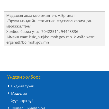
Мэдээлэл авах мэргэжилтэн: А.Ерганат
/Эрүүл мэндийн статистик, мэдээлэл хариуцсан
мэргэжилтэн/
Холбоо барих утас: 70422511, 94443336
Имэйл хаяг: hsic_bu@bo.moh.gov.mn, Имэйл хаяг:
erganat@bo.moh.gov.mn
Үндсэн холбоос
Бидний тухай
Мэдээлэл
Хууль эрх зүй
Тушаал шийдвэрүүд