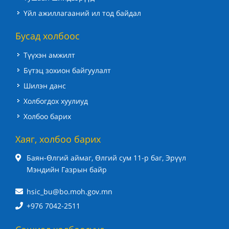
Үйл ажиллагааний ил тод байдал
Бусад холбоос
Түүхэн амжилт
Бүтэц зохион байгуулалт
Шилэн данс
Холбогдох хуулиуд
Холбоо барих
Хаяг, холбоо барих
Баян-Өлгий аймаг, Өлгий сум 11-р баг, Эрүүл
Мэндийн Газрын байр
hsic_bu@bo.moh.gov.mn
+976 7042-2511