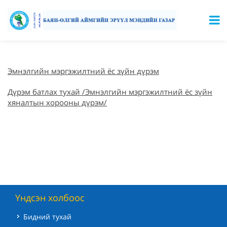
Эмнэлгийн мэргэжилтний ёс зүйн дүрэм
Дүрэм батлах тухай /Эмнэлгийн мэргэжилтний ёс зүйн
хяналтын хорооны дүрэм/
Үндсэн холбоос
Бидний тухай