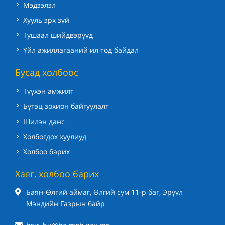
Мэдээлэл
Хууль эрх зүй
Тушаал шийдвэрүүд
Үйл ажиллагааний ил тод байдал
Бусад холбоос
Түүхэн амжилт
Бүтэц зохион байгуулалт
Шилэн данс
Холбогдох хуулиуд
Холбоо барих
Хаяг, холбоо барих
Баян-Өлгий аймаг, Өлгий сум 11-р баг, Эрүүл
Мэндийн Газрын байр