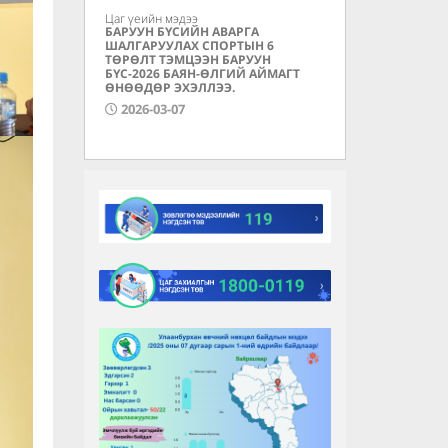
Цаг үеийн мэдээ
БАРУУН БҮСИЙН АВАРГА
ШАЛГАРУУЛАХ СПОРТЫН 6
ТӨРӨЛТ ТЭМЦЭЭН БАРУУН
БҮС-2026 БАЯН-ӨЛГИЙ АЙМАГТ
ӨНӨӨДӨР ЭХЭЛЛЭЭ.
2026-03-07