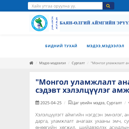
БИДНИЙ ТУХАЙ
МЭДЭЭ,МЭДЭЭЛЭЛ
Мэдээ мэдээлэл
Сургалт
"Монгол уламжлалт ан
"Монгол уламжлалт ана
сэдэвт хэлэлцүүлэг ам
2025-04-25
Цаг үеийн мэдээ, Сургалт
Хэлэлцүүлэгт аймгийн нэгдсэн эмнэлэг, а
дарга, уламжлалт анагаах ухааны эмч, с
өнөөгийн хөгжил, шийдвэрлэх асуудлы