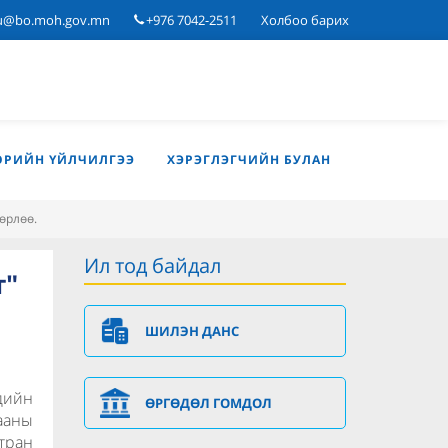
u@bo.moh.gov.mn
+976 7042-2511
Холбоо барих
ӨРИЙН ҮЙЛЧИЛГЭЭ
ХЭРЭГЛЭГЧИЙН БУЛАН
өрлөө.
Ил тод байдал
т"
ШИЛЭН ДАНС
дийн
ӨРГӨДӨЛ ГОМДОЛ
ааны
тран