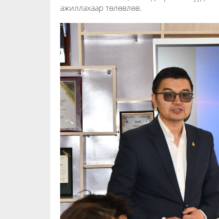
ажиллахаар төлөвлөв.