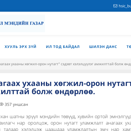
hsic_b
ХУУЛЬ ЭРХ ЗҮЙ
ИЛ ТОД БАЙДАЛ
ШИЛЭН ДАНС
Т
агаах ухааны хөгжил-орон нутагт" сэдэвт хэлэлцүүлэг амжилттай болж өнд
гаах ухааны хөгжил-орон нутаг
жилттай болж өндөрлөө.
357
уншсан
нхан шатны эрүүл мэндийн төвүүд, хувийн ортой эмнэлгүү
увилагч нар оролцож, орон нутагт уламжлалт анагаах ух
н талаар хэлэлцэж цаашдаа уламжлалтын эмч нар хам