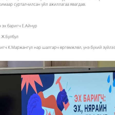
химаар сурталчилсан үйл ажиллагаа явагдав.
 эх баригч Е.Айнур
 Ж.Булбул
игч К.Маржангүл нар шалгарч өргөмжлөл, үнэ бүхий зүйлэ