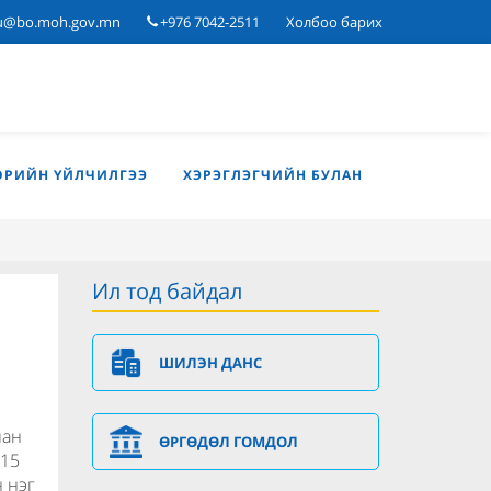
u@bo.moh.gov.mn
+976 7042-2511
Холбоо барих
ӨРИЙН ҮЙЛЧИЛГЭЭ
ХЭРЭГЛЭГЧИЙН БУЛАН
Ил тод байдал
ШИЛЭН ДАНС
лан
ӨРГӨДӨЛ ГОМДОЛ
 15
 нэг