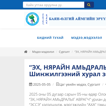
БИДНИЙ ТУХАЙ
МЭДЭЭ,МЭДЭЭЛЭЛ
Мэдээ мэдээлэл
Сургалт
“ЭХ, НЯРАЙН АМЬДРАЛ
“ЭХ, НЯРАЙН АМЬДРАЛЫ
Шинжилгээний хурал з
2025-05-05
Цаг үеийн мэдээ, Сургалт
2025 оны 05 дугаар сарын 05-ны өдөр Оло
“ЭХ, НЯРАЙН АМЬДРАЛЫГ АВРАГЧ” уриан до
“ЭССЭ” хэлэлцүүлж, мэргэжлийн “АХА” тэм