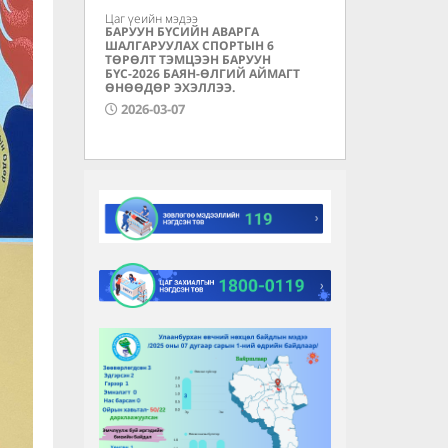
Цаг үеийн мэдээ
БАРУУН БҮСИЙН АВАРГА
ШАЛГАРУУЛАХ СПОРТЫН 6
ТӨРӨЛТ ТЭМЦЭЭН БАРУУН
БҮС-2026 БАЯН-ӨЛГИЙ АЙМАГТ
ӨНӨӨДӨР ЭХЭЛЛЭЭ.
2026-03-07