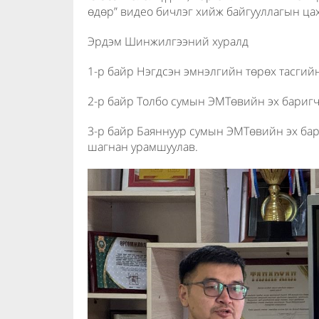
өдөр” видео бичлэг хийж байгууллагын ца
Эрдэм Шинжилгээний хуралд
1-р байр Нэгдсэн эмнэлгийн төрөх тасгийн
2-р байр Толбо сумын ЭМТөвийн эх баригч
3-р байр Баяннуур сумын ЭМТөвийн эх бар
шагнан урамшуулав.