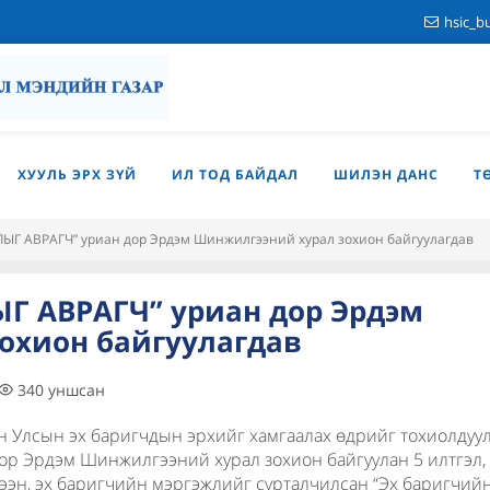
hsic_b
ХУУЛЬ ЭРХ ЗҮЙ
ИЛ ТОД БАЙДАЛ
ШИЛЭН ДАНС
Т
ЫГ АВРАГЧ” уриан дор Эрдэм Шинжилгээний хурал зохион байгуулагдав
Г АВРАГЧ” уриан дор Эрдэм
охион байгуулагдав
340
уншсан
н Улсын эх баригчдын эрхийг хамгаалах өдрийг тохиолдуу
р Эрдэм Шинжилгээний хурал зохион байгуулан 5 илтгэл,
цээн, эх баригчийн мэргэжлийг сурталчилсан “Эх баригчийн