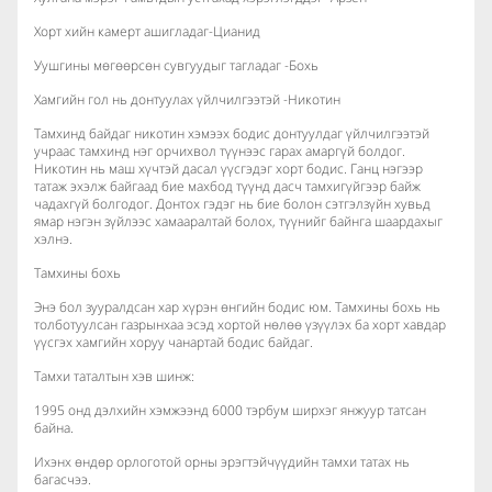
Хорт хийн камерт ашигладаг-Цианид
Уушгины мөгөөрсөн сувгуудыг тагладаг -Бохь
Хамгийн гол нь донтуулах үйлчилгээтэй -Никотин
Тамхинд байдаг никотин хэмээх бодис донтуулдаг үйлчилгээтэй
учраас тамхинд нэг орчихвол түүнээс гарах амаргүй болдог.
Никотин нь маш хүчтэй дасал үүсгэдэг хорт бодис. Ганц нэгээр
татаж эхэлж байгаад бие махбод түүнд дасч тамхигүйгээр байж
чадахгүй болгодог. Донтох гэдэг нь бие болон сэтгэлзүйн хувьд
ямар нэгэн зүйлээс хамааралтай болох, түүнийг байнга шаардахыг
хэлнэ.
Тамхины бохь
Энэ бол зууралдсан хар хүрэн өнгийн бодис юм. Тамхины бохь нь
толботуулсан газрынхаа эсэд хортой нөлөө үзүүлэх ба хорт хавдар
үүсгэх хамгийн хоруу чанартай бодис байдаг.
Тамхи таталтын хэв шинж:
1995 онд дэлхийн хэмжээнд 6000 тэрбум ширхэг янжуур татсан
байна.
Ихэнх өндөр орлоготой орны эрэгтэйчүүдийн тамхи татах нь
багасчээ.