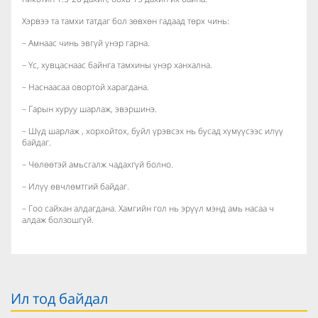
Хэрвээ та тамхи татдаг бол зөвхөн гадаад төрх чинь:
– Амнаас чинь эвгүй үнэр гарна.
– Үс, хувцаснаас байнга тамхины үнэр ханхална.
– Наснаасаа овортой харагдана.
– Гарын хуруу шарлаж, эвэршинэ.
– Шүд шарлаж , хорхойтох, буйл үрэвсэх нь бусад хүмүүсээс илүү
байдаг.
– Чөлөөтэй амьсгалж чадахгүй болно.
– Илүү өвчлөмтгий байдаг.
– Гоо сайхан алдагдана. Хамгийн гол нь эрүүл мэнд амь насаа ч
алдаж болзошгүй.
Ил тод байдал