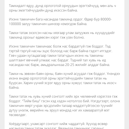
Тамхидалт ядуу, дунд орлоготой орнуудын эрэгтэйчүүд, мөн аль ч
орны эмэгтэйчүүдийн дунд ихэссэн байна.
Ихэнх тамхичин бага насандаа тамхинд ордог. Өдөр бүр 80000-
100000 залуу тамхичин шинээр нэмэгдэж байна.
Тамхи татаж эхэлсэн насны хязгаар улам залуужих нь хүүхдүүдийг
тамхинд орохыг өдөөсөн хэрэг гэж үзэх болно.
​Ихэнх тамхичин тамхинаас болж нас бардаггүй гэж боддог. Тэд
тэртэй тэргүй насны эцэс болоод нас барж байна гэдэгт итгэдэг.
Гэвч удаан хугацаагаар тамхи татагчдын ихэнх нь тамхины
шалтгаант өвчний улмаас нас бардаг. Тэдний тал хувь нь ид
насандаа нас барж, амьдралынхаа 20-25 жилийг алддаг байна.
Тамхи нь зөвхөн баян орны, баян хүний асуудал гэж боддог. Үнэндээ
ихэнх өндөр орлоготой орны эрэгтэйчүүдийн тамхи татах нь
буурсан. Харин үүний эсрэг ядуу орны хүмүүс тамхи татах нь ихэсч
байна.
Тамхи татах нь хувь хүний сонголт хийх эрх чөлөөний хэрэглээ гэж
боддог. “Тийм биш” гэсэн хэд хэдэн нотолгоо бий. Нэгдүгээрт, олонх
тамхичин өөрт учрах эрсдэлийн талаар мэддэггүйгээсээ түүнийг
дутуу үнэлж, өөрийнх нь эрүүл мэндэд нэг их хамааралгүй мэт
төсөөлдөг.
Хоёрдугаарт, ухамсарт сонголт хийж чаддаггүй. Хүүхэд өсвөр
насандаа тамхи татаж эхэлдэг. Яваандаа тамхинаас гарахыг