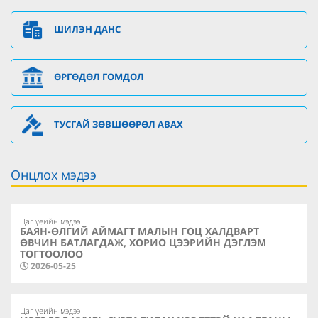
ШИЛЭН ДАНС
ӨРГӨДӨЛ ГОМДОЛ
ТУСГАЙ ЗӨВШӨӨРӨЛ АВАХ
Онцлох мэдээ
Цаг үеийн мэдээ
БАЯН-ӨЛГИЙ АЙМАГТ МАЛЫН ГОЦ ХАЛДВАРТ
ӨВЧИН БАТЛАГДАЖ, ХОРИО ЦЭЭРИЙН ДЭГЛЭМ
ТОГТООЛОО
2026-05-25
Цаг үеийн мэдээ