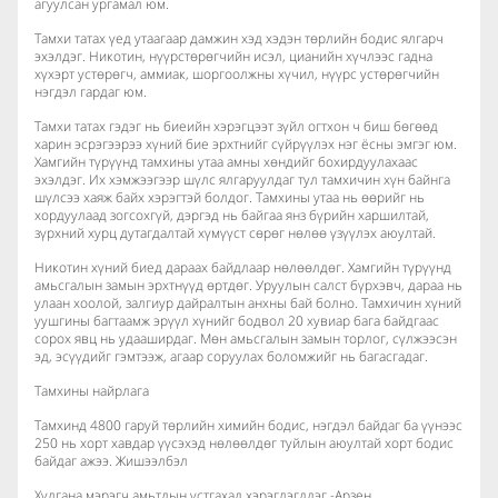
агуулсан ургамал юм.
Тамхи татах үед утаагаар дамжин хэд хэдэн төрлийн бодис ялгарч
эхэлдэг. Никотин, нүүрстөрөгчийн исэл, цианийн хүчлээс гадна
хүхэрт устөрөгч, аммиак, шоргоолжны хүчил, нүүрс устөрөгчийн
нэгдэл гардаг юм.
Тамхи татах гэдэг нь биеийн хэрэгцээт зүйл огтхон ч биш бөгөөд
харин эсрэгээрээ хүний бие эрхтнийг сүйрүүлэх нэг ёсны эмгэг юм.
Хамгийн түрүүнд тамхины утаа амны хөндийг бохирдуулахаас
эхэлдэг. Их хэмжээгээр шүлс ялгаруулдаг тул тамхичин хүн байнга
шүлсээ хаяж байх хэрэгтэй болдог. Тамхины утаа нь өөрийг нь
хордуулаад зогсохгүй, дэргэд нь байгаа янз бүрийн харшилтай,
зүрхний хурц дутагдалтай хүмүүст сөрөг нөлөө үзүүлэх аюултай.
Никотин хүний биед дараах байдлаар нөлөөлдөг. Хамгийн түрүүнд
амьсгалын замын эрхтнүүд өртдөг. Уруулын салст бүрхэвч, дараа нь
улаан хоолой, залгиур дайралтын анхны бай болно. Тамхичин хүний
уушгины багтаамж эрүүл хүнийг бодвол 20 хувиар бага байдгаас
сорох явц нь удааширдаг. Мөн амьсгалын замын торлог, сүлжээсэн
эд, эсүүдийг гэмтээж, агаар соруулах боломжийг нь багасгадаг.
Тамхины найрлага
Тамхинд 4800 гаруй төрлийн химийн бодис, нэгдэл байдаг ба үүнээс
250 нь хорт хавдар үүсэхэд нөлөөлдөг туйлын аюултай хорт бодис
байдаг ажээ. Жишээлбэл
Хулгана мэрэгч амьтдын устгахад хэрэглэгддэг -Арзен