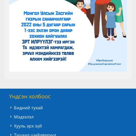
Үндсэн холбоос
Бидний тухай
Мэдээлэл
Хууль эрх зүй
Тушаал шийдвэрүүд