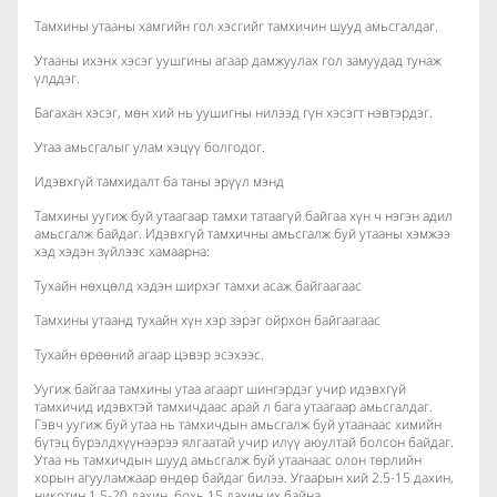
Тамхины утааны хамгийн гол хэсгийг тамхичин шууд амьсгалдаг.
Утааны ихэнх хэсэг уушгины агаар дамжуулах гол замуудад тунаж
үлддэг.
Багахан хэсэг, мөн хий нь уушигны нилээд гүн хэсэгт нэвтэрдэг.
Утаа амьсгалыг улам хэцүү болгодог.
Идэвхгүй тамхидалт ба таны эрүүл мэнд
Тамхины уугиж буй утаагаар тамхи татаагүй байгаа хүн ч нэгэн адил
амьсгалж байдаг. Идэвхгүй тамхичны амьсгалж буй утааны хэмжээ
хэд хэдэн зүйлээс хамаарна:
Тухайн нөхцөлд хэдэн ширхэг тамхи асаж байгаагаас
Тамхины утаанд тухайн хүн хэр зэрэг ойрхон байгаагаас
Тухайн өрөөний агаар цэвэр эсэхээс.
Уугиж байгаа тамхины утаа агаарт шингэрдэг учир идэвхгүй
тамхичид идэвхтэй тамхичдаас арай л бага утаагаар амьсгалдаг.
Гэвч уугиж буй утаа нь тамхичдын амьсгалж буй утаанаас химийн
бүтэц бүрэлдхүүнээрээ ялгаатай учир илүү аюултай болсон байдаг.
Утаа нь тамхичдын шууд амьсгалж буй утаанаас олон төрлийн
хорын агууламжаар өндөр байдаг билээ. Угаарын хий 2.5-15 дахин,
никотин 1.5-20 дахин, бохь 15 дахин их байна.