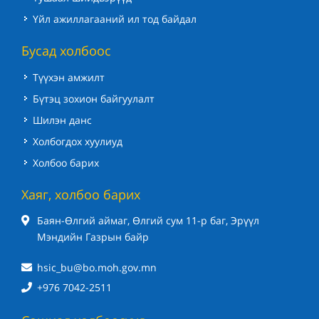
Үйл ажиллагааний ил тод байдал
Бусад холбоос
Түүхэн амжилт
Бүтэц зохион байгуулалт
Шилэн данс
Холбогдох хуулиуд
Холбоо барих
Хаяг, холбоо барих
Баян-Өлгий аймаг, Өлгий сум 11-р баг, Эрүүл
Мэндийн Газрын байр
hsic_bu@bo.moh.gov.mn
+976 7042-2511