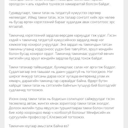
оролдсон ч аль хэдийнэ түүнээсээ хамааралтай болсон байдаг.
Гуравдугаарт, тамхи татах нь татдаггүй хүмүүстээ сөргөөр
нөлөөлдөг. Иймд тамхи татах, эсэх талаар сонголт хийх эрх чөлөө
нь бусад өргөн хэрэглээний барааг худалдаж авах сонголтоос эрс
ялгаатай.
Тамхичид хэрэглээний зардлаа өөрсдөө хариуцдаг гэж үздэг. Гэсэн
хэдий ч тамхичид татдаггүй хүмүүсийнхээ зардалд ямар нэг
хэмжээгээр хохирол учруулдаг. Энэ зардал нь тамхичдын татсан
тамхины утаанд хордсоноос үүдэх бие тавгүйтэл, эрүүл мэндийн
болон бусад хохирол ордог. Тамхичид тамхинаас үүдэлтэй өвчин
эмгэгийн үед эрүүл мэндийн зардлаа бусдад тохож байдаг.
Тамхи татахаар тайвширдаг, бухимдлаас салах нэг арга гэж боддог.
Судалгаагаар энэ таашаал нь даанч уддаггүй нь тогтоогджээ. Нэг
ширхэг янжуур татсаны дараа хэсэг хугацаа өнгөрөхөд улам их
хямарч, дараагийн тамхинд гар сарвайдаг байна. Өдөрт бүтэн
хайрцаг тамхи татах нь сэтгэлийн байнгын түгшүүр бий болгодгийг
судлаачид тогтоожээ.
Ихэнх охид тамхи татах нь бодисын солилцоог сайжруулдаг гэсэн
төсөөлөлд автаж, жингээ хянах зорилгоор тамхи татаж эхэлдэг.
Долоон жилийн турш явуулсан туршилтаараа тамхи болон гоолиг
бие хоёр хоорондоо ямар ч холбоогүй болохыг Мемфисийн их
сургуулийн профессор С.Клезжесий тогтоожээ.
Тамхичин юугаар амьсгалж байна вэ?