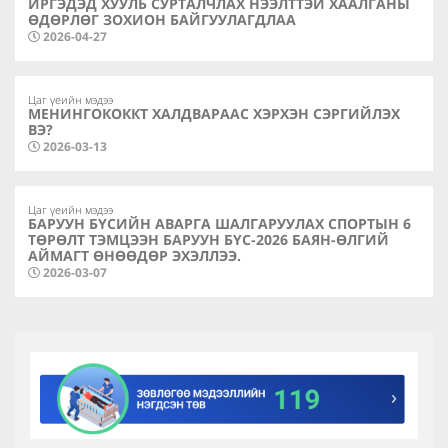
ИРГЭДЭД ХУУЛЬ СУРТАЛЧЛАХ НЭЭЛТТЭЙ ХААЛГАНЫ
ӨДӨРЛӨГ ЗОХИОН БАЙГУУЛАГДЛАА
2026-04-27
Цаг үеийн мэдээ
МЕНИНГОКОККТ ХАЛДВАРААС ХЭРХЭН СЭРГИЙЛЭХ
ВЭ?
2026-03-13
Цаг үеийн мэдээ
БАРУУН БҮСИЙН АВАРГА ШАЛГАРУУЛАХ СПОРТЫН 6
ТӨРӨЛТ ТЭМЦЭЭН БАРУУН БҮС-2026 БАЯН-ӨЛГИЙ
АЙМАГТ ӨНӨӨДӨР ЭХЭЛЛЭЭ.
2026-03-07