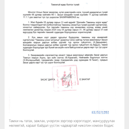
Тамхи нь татах, зажлах, үнэрлэх зэргээр хэрэглэдэг, мансууруулах
нөлөөтэй, хараат байдал үүсгэх чадвартай никотин хэмээх бодис