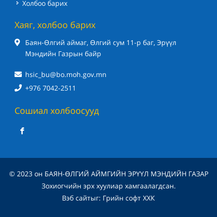
Холбоо барих
Хаяг, холбоо барих
Баян-Өлгий аймаг, Өлгий сум 11-р баг, Эрүүл
Мэндийн Газрын байр
hsic_bu@bo.moh.gov.mn
+976 7042-2511
Сошиал холбоосууд
© 2023 он БАЯН-ӨЛГИЙ АЙМГИЙН ЭРҮҮЛ МЭНДИЙН ГАЗАР
Зохиогчийн эрх хуулиар хамгаалагдсан.
Вэб сайт
ыг:
Грийн софт ХХК