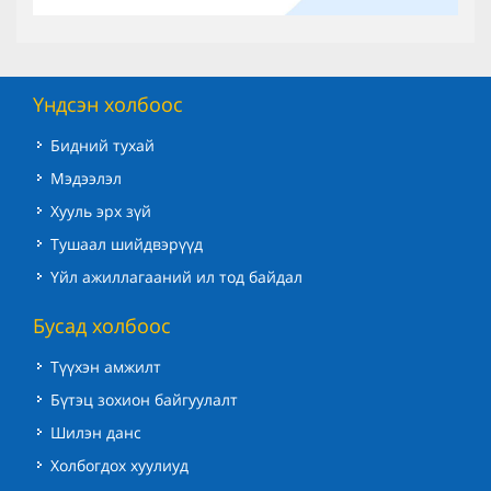
Үндсэн холбоос
Бидний тухай
Мэдээлэл
Хууль эрх зүй
Тушаал шийдвэрүүд
Үйл ажиллагааний ил тод байдал
Бусад холбоос
Түүхэн амжилт
Бүтэц зохион байгуулалт
Шилэн данс
Холбогдох хуулиуд