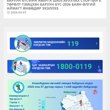
БАРУУН БҮСИЙН АВАРГА ШАЛГАРУУЛАХ СПОРТЫН 6
ТӨРӨЛТ ТЭМЦЭЭН БАРУУН БҮС-2026 БАЯН-ӨЛГИЙ
АЙМАГТ ӨНӨӨДӨР ЭХЭЛЛЭЭ.
2026-03-07