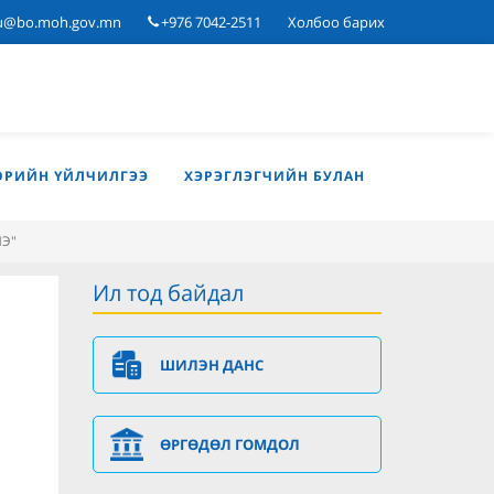
u@bo.moh.gov.mn
+976 7042-2511
Холбоо барих
ӨРИЙН ҮЙЛЧИЛГЭЭ
ХЭРЭГЛЭГЧИЙН БУЛАН
НЭ"
Ил тод байдал
ШИЛЭН ДАНС
ӨРГӨДӨЛ ГОМДОЛ