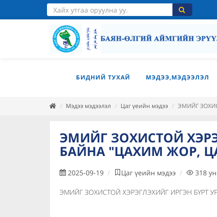
БИДНИЙ ТУХАЙ
МЭДЭЭ,МЭДЭЭЛЭЛ
Мэдээ мэдээлэл
Цаг үеийн мэдээ
ЭМИЙГ ЗОХИС
ЭМИЙГ ЗОХИСТОЙ ХЭРЭ
БАЙНА "ЦАХИМ ЖОР, Ц
2025-09-19
Цаг үеийн мэдээ
318
у
ЭМИЙГ ЗОХИСТОЙ ХЭРЭГЛЭХИЙГ ИРГЭН БҮРТ У