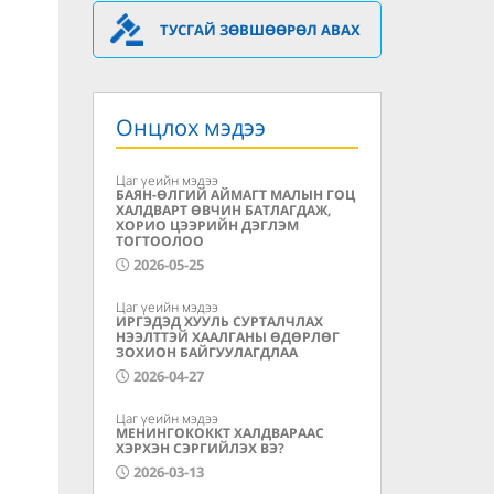
ТУСГАЙ ЗӨВШӨӨРӨЛ АВАХ
Онцлох мэдээ
Цаг үеийн мэдээ
БАЯН-ӨЛГИЙ АЙМАГТ МАЛЫН ГОЦ
ХАЛДВАРТ ӨВЧИН БАТЛАГДАЖ,
ХОРИО ЦЭЭРИЙН ДЭГЛЭМ
ТОГТООЛОО
2026-05-25
Цаг үеийн мэдээ
ИРГЭДЭД ХУУЛЬ СУРТАЛЧЛАХ
НЭЭЛТТЭЙ ХААЛГАНЫ ӨДӨРЛӨГ
ЗОХИОН БАЙГУУЛАГДЛАА
2026-04-27
Цаг үеийн мэдээ
МЕНИНГОКОККТ ХАЛДВАРААС
ХЭРХЭН СЭРГИЙЛЭХ ВЭ?
2026-03-13