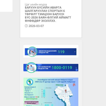
Цаг үеийн мэдээ
БАРУУН БҮСИЙН АВАРГА
ШАЛГАРУУЛАХ СПОРТЫН 6
ТӨРӨЛТ ТЭМЦЭЭН БАРУУН
БҮС-2026 БАЯН-ӨЛГИЙ АЙМАГТ
ӨНӨӨДӨР ЭХЭЛЛЭЭ.
2026-03-07