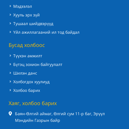
Мэдээлэл
Хууль эрх зүй
Тушаал шийдвэрүүд
Үйл ажиллагааний ил тод байдал
Бусад холбоос
Түүхэн амжилт
Бүтэц зохион байгуулалт
Шилэн данс
Холбогдох хуулиуд
Холбоо барих
Хаяг, холбоо барих
Баян-Өлгий аймаг, Өлгий сум 11-р баг, Эрүүл
Мэндийн Газрын байр