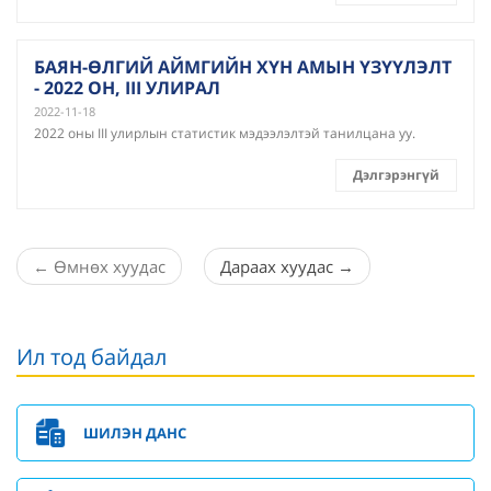
БАЯН-ӨЛГИЙ АЙМГИЙН ХҮН АМЫН ҮЗҮҮЛЭЛТ
- 2022 ОН, III УЛИРАЛ
2022-11-18
2022 оны III улирлын статистик мэдээлэлтэй танилцана уу.
Дэлгэрэнгүй
←
Өмнөх хуудас
Дараах хуудас
→
Ил тод байдал
ШИЛЭН ДАНС