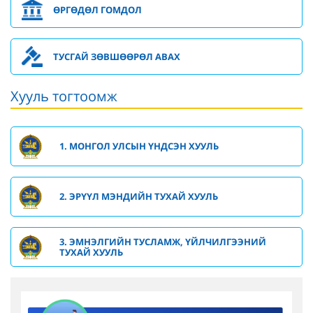
ӨРГӨДӨЛ ГОМДОЛ
ТУСГАЙ ЗӨВШӨӨРӨЛ АВАХ
Хууль тогтоомж
1. МОНГОЛ УЛСЫН ҮНДСЭН ХУУЛЬ
2. ЭРҮҮЛ МЭНДИЙН ТУХАЙ ХУУЛЬ
3. ЭМНЭЛГИЙН ТУСЛАМЖ, ҮЙЛЧИЛГЭЭНИЙ
ТУХАЙ ХУУЛЬ