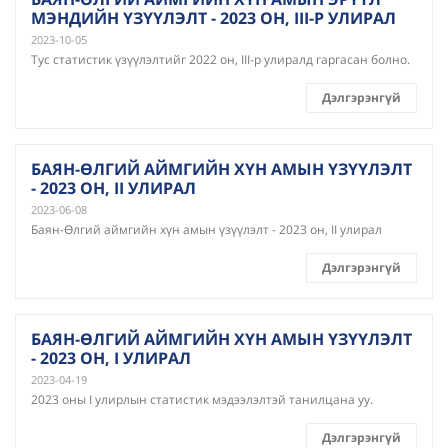
МЭНДИЙН ҮЗҮҮЛЭЛТ - 2023 ОН, III-Р УЛИРАЛ
2023-10-05
Тус статистик үзүүлэлтийг 2022 он, III-р улиралд гаргасан болно.
Дэлгэрэнгүй
БАЯН-ӨЛГИЙ АЙМГИЙН ХҮН АМЫН ҮЗҮҮЛЭЛТ
- 2023 ОН, II УЛИРАЛ
2023-06-08
Баян-Өлгий аймгийн хүн амын үзүүлэлт - 2023 он, II улирал
Дэлгэрэнгүй
БАЯН-ӨЛГИЙ АЙМГИЙН ХҮН АМЫН ҮЗҮҮЛЭЛТ
- 2023 ОН, I УЛИРАЛ
2023-04-19
2023 оны I улирлын статистик мэдээлэлтэй танилцана уу.
Дэлгэрэнгүй