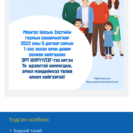
Үндсэн холбоос
Бидний тухай