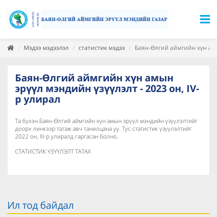
Мэдээ мэдээлэл
статистик мэдээ
Баян-Өлгий аймгийн хүн амын
Баян-Өлгий аймгийн хүн амын
эрүүл мэндийн үзүүлэлт - 2023 он, IV-
р улирал
Та бүхэн Баян-Өлгий аймгийн хүн амын эрүүл мэндийн үзүүлэлтийг
доорх линкээр татаж авч танилцана уу. Тус статистик үзүүлэлтийг
2022 он, III-р улиралд гаргасан болно.
СТАТИСТИК ҮЗҮҮЛЭЛТ ТАТАХ
Ил тод байдал