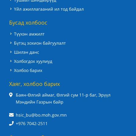
Үйл ажиллагааний ил тод байдал
Бусад холбоос
Түүхэн амжилт
Бүтэц зохион байгуулалт
Шилэн данс
Холбогдох хуулиуд
Холбоо барих
Хаяг, холбоо барих
Баян-Өлгий аймаг, Өлгий сум 11-р баг, Эрүүл
Мэндийн Газрын байр
hsic_bu@bo.moh.gov.mn
+976 7042-2511