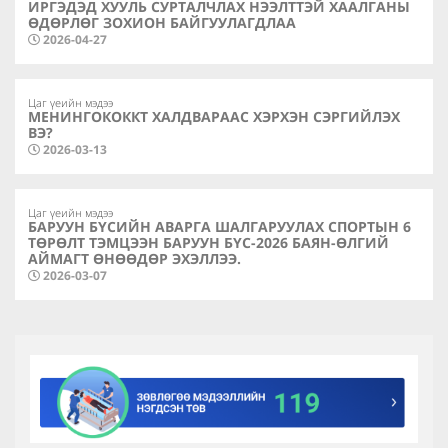
ИРГЭДЭД ХУУЛЬ СУРТАЛЧЛАХ НЭЭЛТТЭЙ ХААЛГАНЫ
ӨДӨРЛӨГ ЗОХИОН БАЙГУУЛАГДЛАА
2026-04-27
Цаг үеийн мэдээ
МЕНИНГОКОККТ ХАЛДВАРААС ХЭРХЭН СЭРГИЙЛЭХ
ВЭ?
2026-03-13
Цаг үеийн мэдээ
БАРУУН БҮСИЙН АВАРГА ШАЛГАРУУЛАХ СПОРТЫН 6
ТӨРӨЛТ ТЭМЦЭЭН БАРУУН БҮС-2026 БАЯН-ӨЛГИЙ
АЙМАГТ ӨНӨӨДӨР ЭХЭЛЛЭЭ.
2026-03-07