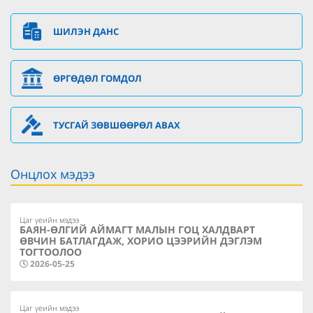
ШИЛЭН ДАНС
ӨРГӨДӨЛ ГОМДОЛ
ТУСГАЙ ЗӨВШӨӨРӨЛ АВАХ
Онцлох мэдээ
Цаг үеийн мэдээ
БАЯН-ӨЛГИЙ АЙМАГТ МАЛЫН ГОЦ ХАЛДВАРТ
ӨВЧИН БАТЛАГДАЖ, ХОРИО ЦЭЭРИЙН ДЭГЛЭМ
ТОГТООЛОО
2026-05-25
Цаг үеийн мэдээ