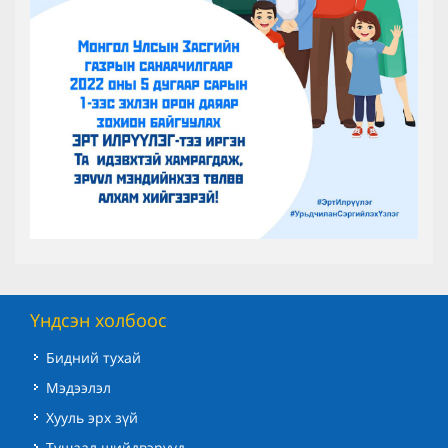
Үндсэн холбоос
Бидний тухай
Мэдээлэл
Хууль эрх зүй
Тушаал шийдвэрүүд