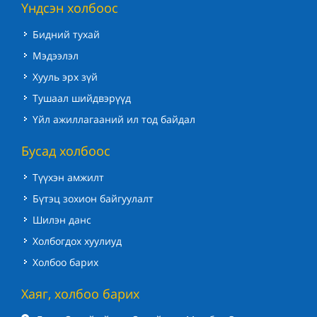
Үндсэн холбоос
Бидний тухай
Мэдээлэл
Хууль эрх зүй
Тушаал шийдвэрүүд
Үйл ажиллагааний ил тод байдал
Бусад холбоос
Түүхэн амжилт
Бүтэц зохион байгуулалт
Шилэн данс
Холбогдох хуулиуд
Холбоо барих
Хаяг, холбоо барих