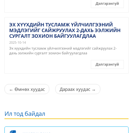
Дэлгэрэнгүй
ЭХ ХҮҮХДИЙН ТУСЛАМЖ ҮЙЛЧИЛГЭЭНИЙ
МЭДЛЭГИЙГ САЙЖРУУЛАХ 2-ДАХЬ ЭЭЛЖИЙН
СУРГАЛТ ЗОХИОН БАЙГУУЛАГДЛАА
2025-10-14
Эх хүүхдийн тусламж үйлчилгээний мэдлэгийг сайжруулах 2-
дахь ээлжийн сургалт зохион байгуулагдлаа
Дэлгэрэнгүй
←
Өмнөх хуудас
Дараах хуудас
→
Ил тод байдал